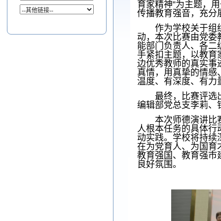
育家精神
”
为主题，用
传播教育强音，充分
作为学校关于组
动，本次比赛由党委
能部门负责人、各二
手紧扣主题，以教育
边优秀教师的真实事
真情，用真挚的情感
温度、有深度、有力
最终，比赛评选
编辑部党总支李莉、
本次师德演讲比
人根本任务的具体行
动实践。学校将持续
在为党育人、为国育
教育强国、教育强市
良好氛围。