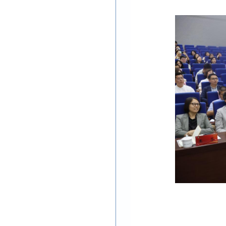
                             
                                       