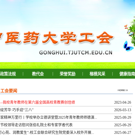
|
|
|
|
政策法规
教代会
荣誉奖励
楷模风采
健康指南
工会要闻
--我校青年教师在第六届全国高校青教赛创佳绩
2023-04-26
绽芳华·巧手迎“三八”
2026-03-13
家精神万里行丨学校举办立德讲堂暨2025年青年教师师德演...
2025-09-29
师节校领导走访慰问张伯礼院士和专家学者代表
2025-09-29
行心苑、润教爱生”-校工会联合研究生院党委深入校外开展...
2025-06-27