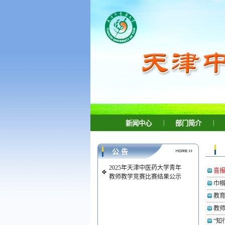
|
|
新闻中心
部门简介
公 告
2025年天津中医药大学青年
喜报
教师教学竞赛比赛结果公示
巾帼
教育
教
“知