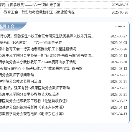
探药山 传承岐黄”——“六一”药山亲子游
2025-06-05
津市教育工会一行实地考察我校职工书屋建设情况
2025-05-26
基层工会
知行心苑、润教爱生”-校工会联合研究生院党委深入校外开展...
2025-06-27
童探药山 传承岐黄”——“六一”药山亲子游
2025-06-05
津市教育工会一行实地考察我校职工书屋建设情况
2025-05-26
克思主义学院分会举办第一期“研读经典·书香马院”读书交流...
2025-05-15
药学院分会举办我校教职工2024年度药山亲子活动
2024-05-30
薪火相传映初心 不负耕耘敬芳华”教师荣休仪式--图书馆
2024-03-13
药分会教师节慰问活动
2023-09-21
理学院分会教师节慰问活动
2023-09-21
躬耕教坛，强国有我”-保康医院分会教师节活动
2023-09-21
克思主义学院分会举办教师节庆祝活动
2023-09-21
康医院分会组织教职工观看《让这首歌作证》
2023-08-22
勤基建分会组织观看影片《毛泽东在才溪》
2023-04-13
际教育学院分会观看电影《毛泽东在才溪》
2023-04-13