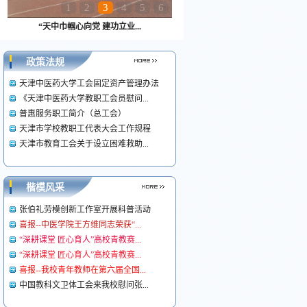
1
2
3
4
5
6
“天中巾帼心向党 建功立业...
政策法规
天津中医药大学工会固定资产管理办法
《天津中医药大学教职工会员慰问...
普惠服务职工简介（总工会）
天津市学校教职工代表大会工作规程
天津市教育工会关于设立困难救助...
楷模风采
张伯礼劳模创新工作室开展科普活动
喜报--中医学院王方维同志荣获“...
“深耕课堂 匠心育人”高校青教赛...
“深耕课堂 匠心育人”高校青教赛...
喜报--我校青年教师在第六届全国...
中国教科文卫体工会来我校慰问张...